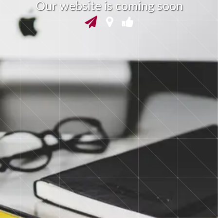
O
u
r
w
e
b
s
i
t
e
i
s
c
o
m
i
n
g
s
o
o
n