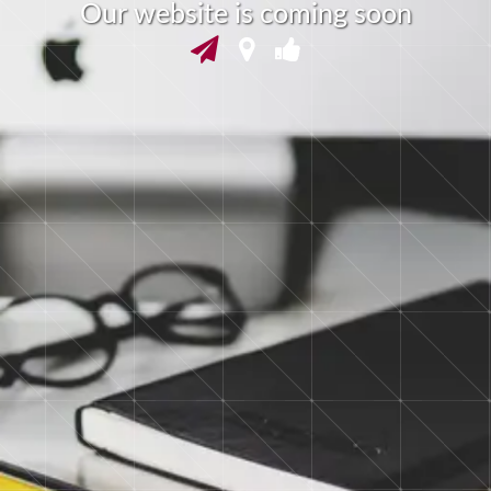
O
u
r
w
e
b
s
i
t
e
i
s
c
o
m
i
n
g
s
o
o
n