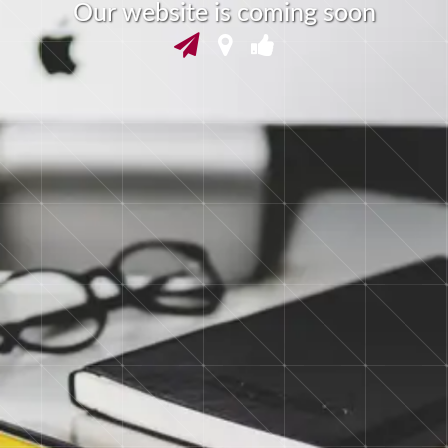
O
u
r
w
e
b
s
i
t
e
i
s
c
o
m
i
n
g
s
o
o
n